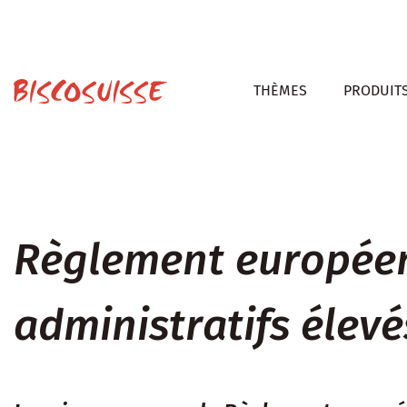
THÈMES
PRODUIT
Règlement européen 
administratifs élev