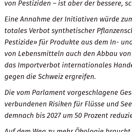
von Pestiziden – ist aber der bessere, s
Eine Annahme der Initiativen würde zum
totales Verbot synthetischer Pflanzensc
Pestizide» für Produkte aus dem In- un
von Lebensmitteln auch den Abbau von P
das Importverbot internationales Hande
gegen die Schweiz ergreifen.
Die vom Parlament vorgeschlagene Geset
verbundenen Risiken für Flüsse und Se
demnach bis 2027 um 50 Prozent reduzi
Auf dem Weg zu mehr Ökologie braucht d