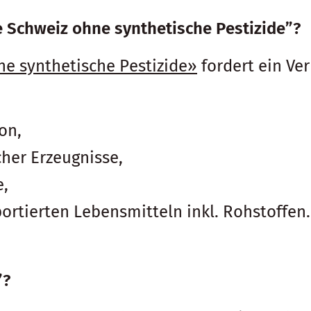
ne Schweiz ohne synthetische Pestizide”?
hne synthetische Pestizide»
fordert ein Ve
on,
cher Erzeugnisse,
e,
rtierten Lebensmitteln inkl. Rohstoffen.
”?