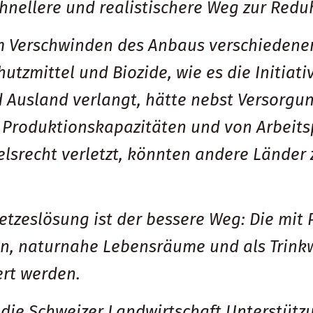
chnellere und realistischere Weg zur Redu
 Verschwinden des Anbaus verschiedener 
hutzmittel und Biozide, wie es die Initiat
d Ausland verlangt, hätte nebst Versorg
roduktionskapazitäten und von Arbeitspl
lsrecht verletzt, könnten andere Länder
zeslösung ist der bessere Weg: Die mit 
en, naturnahe Lebensräume und als Trin
ert werden.
ie Schweizer Landwirtschaft Unterstützun