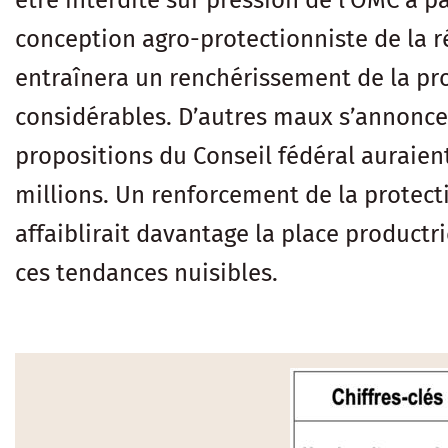
être interdite sur pression de l’OMC à pa
conception agro-protectionniste de la 
entraînera un renchérissement de la prod
considérables. D’autres maux s’annoncen
propositions du Conseil fédéral auraie
millions. Un renforcement de la protecti
affaiblirait davantage la place productri
ces tendances nuisibles.